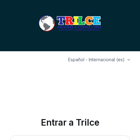
Salta al contenido principal
Entrar a T
Español - Internacional ‎(es)‎
Entrar a Trilce
Nombre de usuario